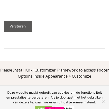
Versturen
Please Install Kirki Customizer Framework to access Footer
Options inside Appearance > Customize
De waardering van www.gardentoday.nl bij
WebwinkelKeur Reviews
is 8.7/10
Deze website maakt gebruik van cookies om de functionaliteit
gebaseerd op 346 reviews.
en prestaties te verbeteren. Als je doorgaat met het gebruiken
van deze site, gaan we ervan uit dat je ermee instemt.
Akkoord
Meer info