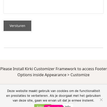
Versturen
Please Install Kirki Customizer Framework to access Footer
Options inside Appearance > Customize
De waardering van www.gardentoday.nl bij
WebwinkelKeur Reviews
is 8.7/10
Deze website maakt gebruik van cookies om de functionaliteit
gebaseerd op 346 reviews.
en prestaties te verbeteren. Als je doorgaat met het gebruiken
van deze site, gaan we ervan uit dat je ermee instemt.
Akkoord
Meer info