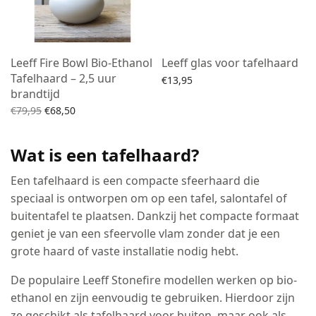
Leeff Fire Bowl Bio-Ethanol
Leeff glas voor tafelhaard
Tafelhaard – 2,5 uur
€
13,95
brandtijd
Lees verder
Oorspronkelijke
Huidige
€
79,95
€
68,50
prijs was:
prijs is:
Lees verder
€79,95.
€68,50.
Wat is een tafelhaard?
Een tafelhaard is een compacte sfeerhaard die
speciaal is ontworpen om op een tafel, salontafel of
buitentafel te plaatsen. Dankzij het compacte formaat
geniet je van een sfeervolle vlam zonder dat je een
grote haard of vaste installatie nodig hebt.
De populaire Leeff Stonefire modellen werken op bio-
ethanol en zijn eenvoudig te gebruiken. Hierdoor zijn
ze geschikt als tafelhaard voor buiten, maar ook als