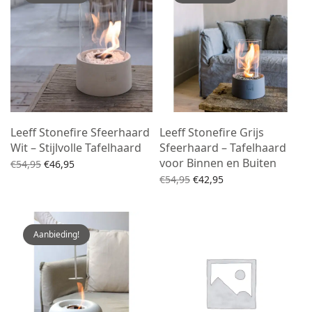
Leeff Stonefire Sfeerhaard
Leeff Stonefire Grijs
Wit – Stijlvolle Tafelhaard
Sfeerhaard – Tafelhaard
voor Binnen en Buiten
Oorspronkelijke
Huidige
€
54,95
€
46,95
prijs was:
prijs is:
Oorspronkelijke
Huidige
Lees verder
€
54,95
€
42,95
€54,95.
€46,95.
prijs was:
prijs is:
Toevoegen aan winkelwagen
€54,95.
€42,95.
Aanbieding!