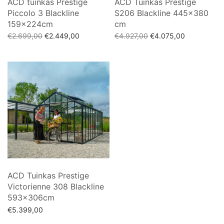
ACD tuinkas Prestige
ACD Tuinkas Prestige
Piccolo 3 Blackline
S206 Blackline 445×380
159x224cm
cm
Oorspronkelijke
Huidige
Oorspronkelijke
Huidige
€
2.699,00
€
2.449,00
€
4.927,00
€
4.075,00
prijs was:
prijs is:
prijs was:
prijs is:
Toevoegen aan winkelwagen
Toevoegen aan winkelwagen
€2.699,00.
€2.449,00.
€4.927,00.
€4.075,00.
ACD Tuinkas Prestige
Victorienne 308 Blackline
593x306cm
€
5.399,00
Toevoegen aan winkelwagen