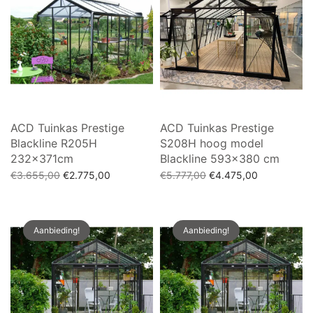
ACD Tuinkas Prestige
ACD Tuinkas Prestige
Blackline R205H
S208H hoog model
232x371cm
Blackline 593×380 cm
Oorspronkelijke
Huidige
Oorspronkelijke
Huidige
€
3.655,00
€
2.775,00
€
5.777,00
€
4.475,00
prijs was:
prijs is:
prijs was:
prijs is:
Toevoegen aan winkelwagen
Toevoegen aan winkelwagen
€3.655,00.
€2.775,00.
€5.777,00.
€4.475,00.
Aanbieding!
Aanbieding!