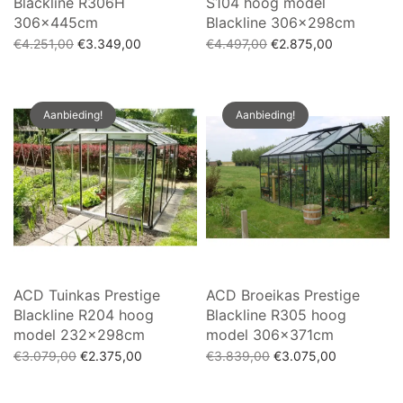
Blackline R306H
S104 hoog model
306x445cm
Blackline 306x298cm
Oorspronkelijke
Huidige
Oorspronkelijke
Huidige
€
4.251,00
€
3.349,00
€
4.497,00
€
2.875,00
prijs was:
prijs is:
prijs was:
prijs is:
Toevoegen aan winkelwagen
Toevoegen aan winkelwagen
€4.251,00.
€3.349,00.
€4.497,00.
€2.875,00.
Aanbieding!
Aanbieding!
ACD Tuinkas Prestige
ACD Broeikas Prestige
Blackline R204 hoog
Blackline R305 hoog
model 232x298cm
model 306x371cm
Oorspronkelijke
Huidige
Oorspronkelijke
Huidige
€
3.079,00
€
2.375,00
€
3.839,00
€
3.075,00
prijs was:
prijs is:
prijs was:
prijs is:
Toevoegen aan winkelwagen
Toevoegen aan winkelwagen
€3.079,00.
€2.375,00.
€3.839,00.
€3.075,00.