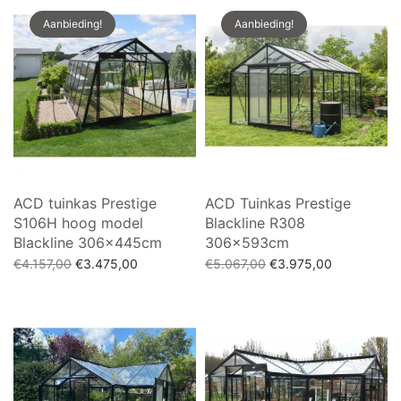
Aanbieding!
Aanbieding!
ACD tuinkas Prestige
ACD Tuinkas Prestige
S106H hoog model
Blackline R308
Blackline 306x445cm
306x593cm
Oorspronkelijke
Huidige
Oorspronkelijke
Huidige
€
4.157,00
€
3.475,00
€
5.067,00
€
3.975,00
prijs was:
prijs is:
prijs was:
prijs is:
Toevoegen aan winkelwagen
Toevoegen aan winkelwagen
€4.157,00.
€3.475,00.
€5.067,00.
€3.975,00.