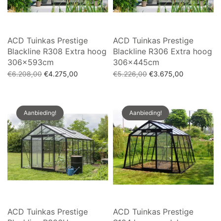
ACD Tuinkas Prestige
ACD Tuinkas Prestige
Blackline R308 Extra hoog
Blackline R306 Extra hoog
306x593cm
306x445cm
Oorspronkelijke
Huidige
Oorspronkelijke
Huidige
€
6.208,00
€
4.275,00
€
5.226,00
€
3.675,00
prijs was:
prijs is:
prijs was:
prijs is:
Toevoegen aan winkelwagen
Toevoegen aan winkelwagen
€6.208,00.
€4.275,00.
€5.226,00.
€3.675,00.
Aanbieding!
Aanbieding!
ACD Tuinkas Prestige
ACD Tuinkas Prestige