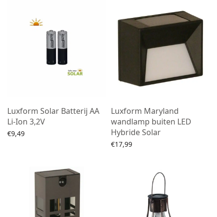
Luxform Solar Batterij AA
Luxform Maryland
Li-Ion 3,2V
wandlamp buiten LED
Hybride Solar
€
9,49
€
17,99
Lees verder
Toevoegen aan winkelwagen