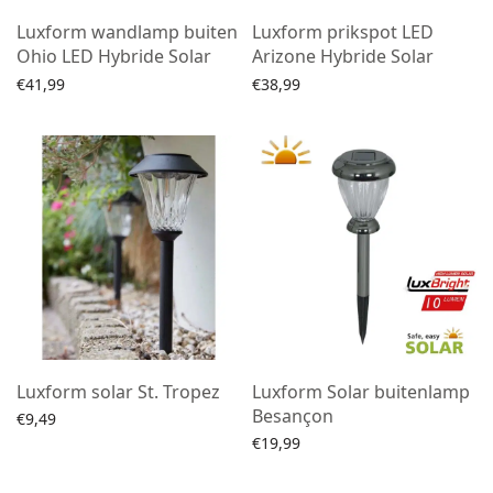
Luxform wandlamp buiten
Luxform prikspot LED
Ohio LED Hybride Solar
Arizone Hybride Solar
€
41,99
€
38,99
Toevoegen aan winkelwagen
Toevoegen aan winkelwagen
Luxform solar St. Tropez
Luxform Solar buitenlamp
Besançon
€
9,49
€
19,99
Lees verder
Lees verder