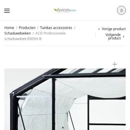
0
Home
/
Producten
/
Tuinkas accessoires
/
Vorige product
Schaduwdoeken
/
ACD Professionele
Volgende
product
schaduwdoek R305H-B