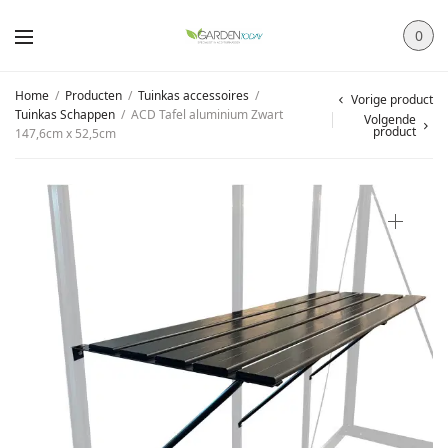
0
Home
/
Producten
/
Tuinkas accessoires
/
Vorige product
Tuinkas Schappen
/
ACD Tafel aluminium Zwart
Volgende
product
147,6cm x 52,5cm