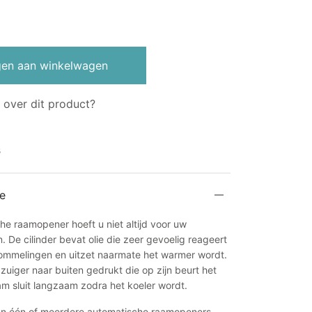
en aan winkelwagen
 over dit product?
s
e
e raamopener hoeft u niet altijd voor uw
 De cilinder bevat olie die zeer gevoelig reageert
mmelingen en uitzet naarmate het warmer wordt.
zuiger naar buiten gedrukt die op zijn beurt het
m sluit langzaam zodra het koeler wordt.
an één of meerdere automatische raamopeners