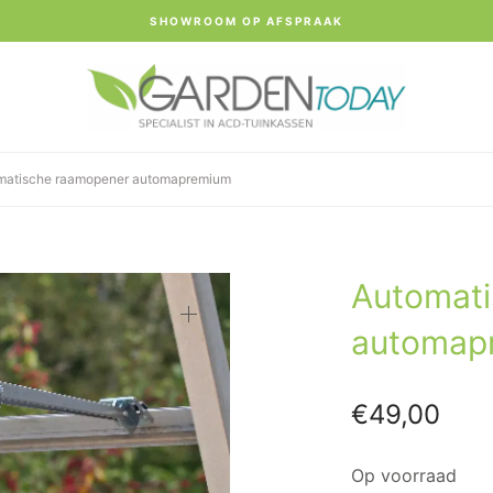
SHOWROOM OP AFSPRAAK
atische raamopener automapremium
Automat
automap
€
49,00
Op voorraad