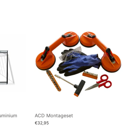
uminium
ACD Montageset
€
32,95
Toevoegen aan winkelwagen