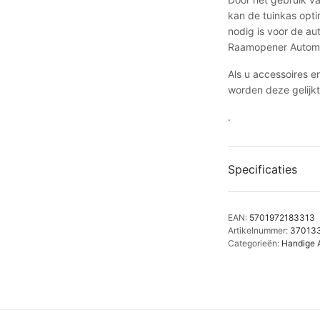
kan de tuinkas opti
nodig is voor de a
Raamopener Automa
Als u accessoires en
worden deze gelijkt
.
Specificaties
EAN:
5701972183313
Artikelnummer:
37013
Categorieën:
Handige 