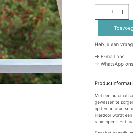
Toevoeg
Heb je een vraag
→ E-mail ons
→ WhatsApp on
Productinformati
Met een automatisch
gewassen te zorgen.
op temperatuurscho
Hierdoor wordt een 
raam opent. Het raa
Door het gebruik v