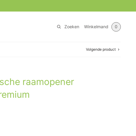
Zoeken
Winkelmand
0
Volgende product
ische raamopener
remium