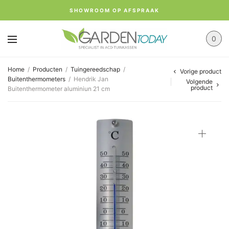
SHOWROOM OP AFSPRAAK
0
Home
/
Producten
/
Tuingereedschap
/
Vorige product
Buitenthermometers
/
Hendrik Jan
Volgende
product
Buitenthermometer aluminiun 21 cm