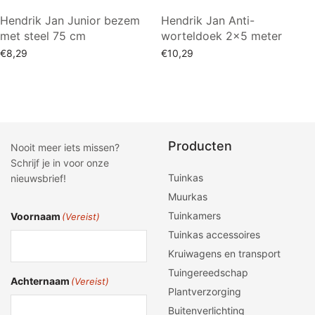
Hendrik Jan Junior bezem
Hendrik Jan Anti-
met steel 75 cm
worteldoek 2×5 meter
€
8,29
€
10,29
Toevoegen aan winkelwagen
Lees verder
Producten
Nooit meer iets missen?
Schrijf je in voor onze
Tuinkas
nieuwsbrief!
Muurkas
Tuinkamers
Voornaam
(Vereist)
Tuinkas accessoires
Kruiwagens en transport
Tuingereedschap
Achternaam
(Vereist)
Plantverzorging
Buitenverlichting