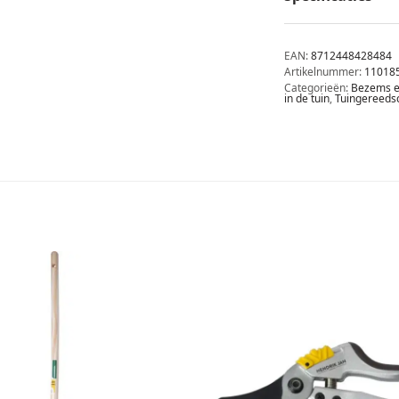
EAN:
8712448428484
Artikelnummer:
11018
Categorieën:
Bezems e
in de tuin
,
Tuingereeds