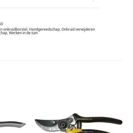
50
n onkruidborstel
,
Handgereedschap
,
Onkruid verwijderen
chap
,
Werken in de tuin