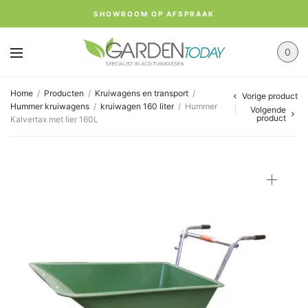
SHOWROOM OP AFSPRAAK
0
Home
/
Producten
/
Kruiwagens en transport
/
Vorige product
Hummer kruiwagens
/
kruiwagen 160 liter
/
Hummer
Volgende
product
Kalvertax met lier 160L