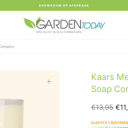
SHOWROOM OP AFSPRAAK
p Company
Kaars Me
Soap Co
Oor
€
13,95
€
11
prij
SLECHTS 1 RESTERE