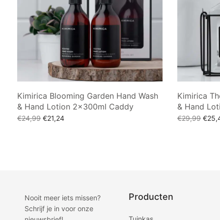
Kimirica Blooming Garden Hand Wash
Kimirica T
& Hand Lotion 2×300ml Caddy
& Hand Lo
Oorspronkelijke
Huidige
Oorsp
€
24,99
€
21,24
€
29,99
€
25,
prijs was:
prijs is:
prijs
Toevoegen aan winkelwagen
Toevoegen a
€24,99.
€21,24.
€29,
Producten
Nooit meer iets missen?
Schrijf je in voor onze
Tuinkas
nieuwsbrief!