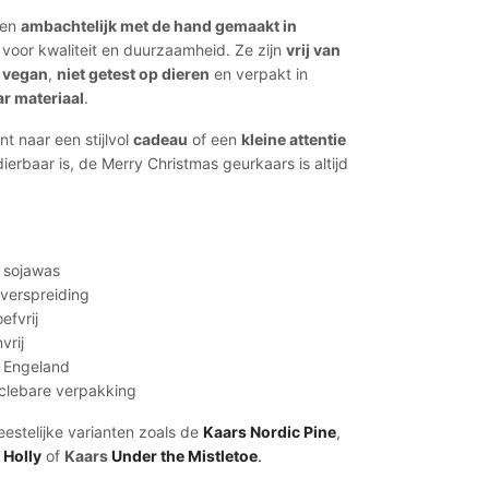
den
ambachtelijk met de hand gemaakt in
 voor kwaliteit en duurzaamheid. Ze zijn
vrij van
,
vegan
,
niet getest op dieren
en verpakt in
ar materiaal
.
t naar een stijlvol
cadeau
of een
kleine attentie
ierbaar is, de Merry Christmas geurkaars is altijd
e sojawas
verspreiding
efvrij
vrij
 Engeland
cyclebare verpakking
eestelijke varianten zoals de
Kaars Nordic Pine
,
 Holly
of
Kaars
Under the Mistletoe
.