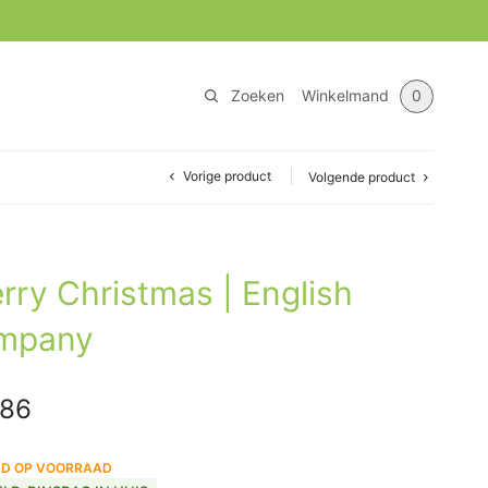
Zoeken
Winkelmand
0
Vorige product
Volgende product
rry Christmas | English
mpany
spronkelijke
Huidige
,86
s was:
prijs is:
ND OP VOORRAAD