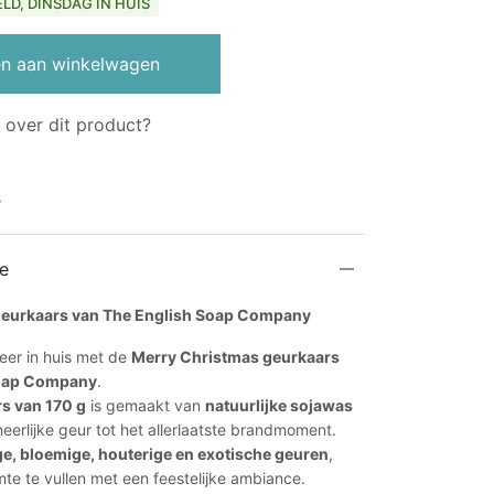
,95.
€11,86.
LD, DINSDAG IN HUIS
n aan winkelwagen
 over dit product?
s
e
Geurkaars van The English Soap Company
eer in huis met de
Merry Christmas geurkaars
Soap Company
.
s van 170 g
is gemaakt van
natuurlijke sojawas
heerlijke geur tot het allerlaatste brandmoment.
ige, bloemige, houterige en exotische geuren
,
mte te vullen met een feestelijke ambiance.