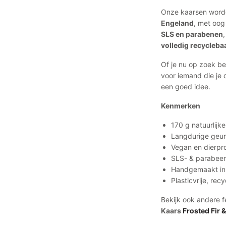
Onze kaarsen wor
Engeland
, met oog
SLS en parabenen
volledig recycleba
Of je nu op zoek ben
voor iemand die je d
een goed idee.
Kenmerken
170 g natuurlijk
Langdurige geur
Vegan en dierpro
SLS- & parabeen
Handgemaakt in
Plasticvrije, re
Bekijk ook andere f
Kaars
Frosted Fir &