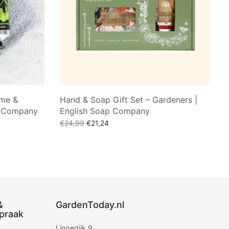
ime &
Hand & Soap Gift Set – Gardeners |
p Company
English Soap Company
Oorspronkelijke
Huidige
€
24,99
€
21,24
prijs was:
prijs is:
Toevoegen aan winkelwagen
€24,99.
€21,24.
&
GardenToday.nl
praak
Lingedijk 9