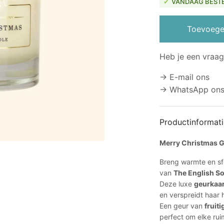
€13
VANDAAG BESTE
Toevoege
Heb je een vraag
→ E-mail ons
→ WhatsApp on
Productinformati
Merry Christmas 
Breng warmte en sf
van
The English 
Deze luxe
geurkaar
en verspreidt haar 
Een geur van
fruit
perfect om elke rui