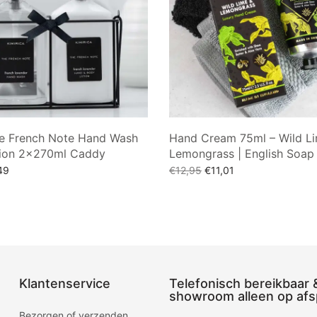
he French Note Hand Wash
Hand Cream 75ml – Wild L
tion 2×270ml Caddy
Lemongrass | English Soa
ronkelijke
Huidige
Oorspronkelijke
Huidige
49
€
12,95
€
11,01
 was:
prijs is:
prijs was:
prijs is:
an winkelwagen
Toevoegen aan winkelwagen
99.
€25,49.
€12,95.
€11,01.
Klantenservice
Telefonisch bereikbaar 
showroom alleen op afs
Bezorgen of verzenden