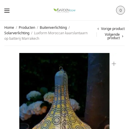
0
Home
/
Producten
/
Buitenverlichting
/
Vorige product
Solarverlichting
/
Luxform Moroccan kaarslantaarn
Volgende
product
op batterij Marrakech