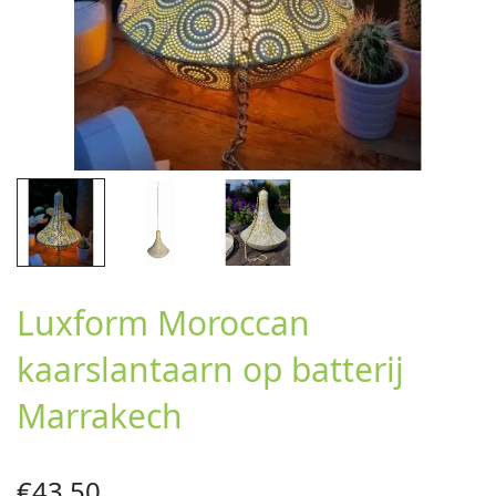
Luxform Moroccan
kaarslantaarn op batterij
Marrakech
€
43,50