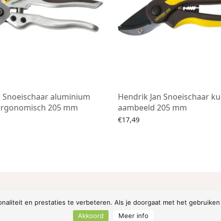
n Snoeischaar aluminium
Hendrik Jan Snoeischaar ku
ergonomisch 205 mm
aambeeld 205 mm
€
17,49
an winkelwagen
Toevoegen aan winkelwagen
i Customizer Framework to access Footer Options inside Ap
aliteit en prestaties te verbeteren. Als je doorgaat met het gebruiken 
Akkoord
Meer info