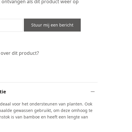
ht ontvangen als dit product weer op
Stuur mij een bericht
 over dit product?
s
tie
 ideaal voor het ondersteunen van planten. Ook
paalde gewassen gebruikt, om deze omhoog te
nstok is van bamboe en heeft een lengte van