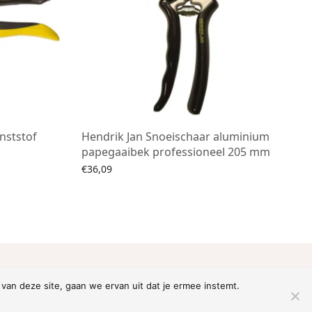
nststof
Hendrik Jan Snoeischaar aluminium
papegaaibek professioneel 205 mm
€
36,09
Toevoegen aan winkelwagen
pearance > Customize
van deze site, gaan we ervan uit dat je ermee instemt.