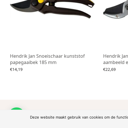
Hendrik Jan Snoeischaar kunststof
Hendrik Ja
papegaaibek 185 mm
aambeeld 
€
14,19
€
22,69
Toevoegen aan winkelwagen
Toevoegen a
Please Install Kirk
Deze website maakt gebruik van cookies om de function