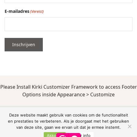
E-mailadres
(Vereist)
Inschrijven
Please Install Kirki Customizer Framework to access Footer
Options inside Appearance > Customize
De waardering van www.gardentoday.nl bij
WebwinkelKeur Reviews
is 8.7/10
Deze website maakt gebruik van cookies om de functionaliteit
gebaseerd op 346 reviews.
en prestaties te verbeteren. Als je doorgaat met het gebruiken
van deze site, gaan we ervan uit dat je ermee instemt.
Akkoord
Meer info