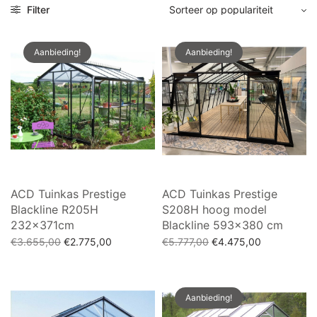
Filter
Aanbieding!
Aanbieding!
ACD Tuinkas Prestige
ACD Tuinkas Prestige
Blackline R205H
S208H hoog model
232x371cm
Blackline 593×380 cm
Oorspronkelijke
Huidige
Oorspronkelijke
Huidige
€
3.655,00
€
2.775,00
€
5.777,00
€
4.475,00
prijs was:
prijs is:
prijs was:
prijs is:
Toevoegen aan winkelwagen
Toevoegen aan winkelwagen
€3.655,00.
€2.775,00.
€5.777,00.
€4.475,00.
Aanbieding!