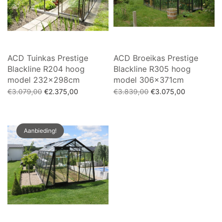
ACD Tuinkas Prestige
ACD Broeikas Prestige
Blackline R204 hoog
Blackline R305 hoog
model 232x298cm
model 306x371cm
Oorspronkelijke
Huidige
Oorspronkelijke
Huidige
€
3.079,00
€
2.375,00
€
3.839,00
€
3.075,00
prijs was:
prijs is:
prijs was:
prijs is:
Toevoegen aan winkelwagen
Toevoegen aan winkelwagen
€3.079,00.
€2.375,00.
€3.839,00.
€3.075,00.
Aanbieding!