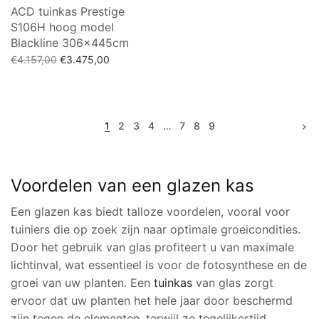
ACD tuinkas Prestige
S106H hoog model
Blackline 306x445cm
Oorspronkelijke
Huidige
€
4.157,00
€
3.475,00
prijs was:
prijs is:
Toevoegen aan winkelwagen
€4.157,00.
€3.475,00.
1
2
3
4
…
7
8
9
Voordelen van een glazen kas
Een glazen kas biedt talloze voordelen, vooral voor
tuiniers die op zoek zijn naar optimale groeicondities.
Door het gebruik van glas profiteert u van maximale
lichtinval, wat essentieel is voor de fotosynthese en de
groei van uw planten. Een
tuinkas
van glas zorgt
ervoor dat uw planten het hele jaar door beschermd
zijn tegen de elementen, terwijl ze tegelijkertijd