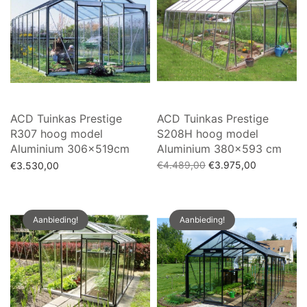
ACD Tuinkas Prestige
ACD Tuinkas Prestige
R307 hoog model
S208H hoog model
Aluminium 306x519cm
Aluminium 380×593 cm
Oorspronkelijke
Huidige
€
4.489,00
€
3.975,00
€
3.530,00
prijs was:
prijs is:
Toevoegen aan winkelwagen
Toevoegen aan winkelwagen
€4.489,00.
€3.975,00.
Aanbieding!
Aanbieding!