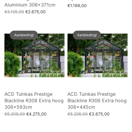
Aluminium 306x371cm
€
1.199,00
Oorspronkelijke
Huidige
€
3.125,00
€
2.675,00
Toevoegen aan winkelwagen
prijs was:
prijs is:
Toevoegen aan winkelwagen
€3.125,00.
€2.675,00.
Aanbieding!
Aanbieding!
ACD Tuinkas Prestige
ACD Tuinkas Prestige
Blackline R308 Extra hoog
Blackline R306 Extra hoog
306x593cm
306x445cm
Oorspronkelijke
Huidige
Oorspronkelijke
Huidige
€
6.208,00
€
4.275,00
€
5.226,00
€
3.675,00
prijs was:
prijs is:
prijs was:
prijs is:
Toevoegen aan winkelwagen
Toevoegen aan winkelwagen
€6.208,00.
€4.275,00.
€5.226,00.
€3.675,00.