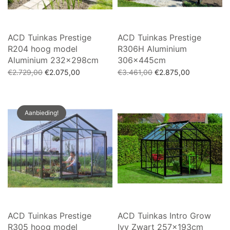
ACD Tuinkas Prestige
ACD Tuinkas Prestige
R204 hoog model
R306H Aluminium
Aluminium 232x298cm
306x445cm
Oorspronkelijke
Huidige
Oorspronkelijke
Huidige
€
2.729,00
€
2.075,00
€
3.461,00
€
2.875,00
prijs was:
prijs is:
prijs was:
prijs is:
Toevoegen aan winkelwagen
Toevoegen aan winkelwagen
€2.729,00.
€2.075,00.
€3.461,00.
€2.875,00.
Aanbieding!
ACD Tuinkas Prestige
ACD Tuinkas Intro Grow
R305 hoog model
Ivy Zwart 257x193cm