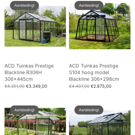
Aanbieding!
Aanbieding!
ACD Tuinkas Prestige
ACD Tuinkas Prestige
Blackline R306H
S104 hoog model
306x445cm
Blackline 306x298cm
Oorspronkelijke
Huidige
Oorspronkelijke
Huidige
€
4.251,00
€
3.349,00
€
4.497,00
€
2.875,00
prijs was:
prijs is:
prijs was:
prijs is:
Toevoegen aan winkelwagen
Toevoegen aan winkelwagen
€4.251,00.
€3.349,00.
€4.497,00.
€2.875,00.
Aanbieding!
Aanbieding!