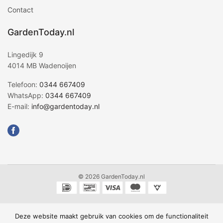
Contact
GardenToday.nl
Lingedijk 9
4014 MB Wadenoijen
Telefoon:
0344 667409
WhatsApp:
0344 667409
E-mail:
info@gardentoday.nl
© 2026 GardenToday.nl
De waardering van www.gardentoday.nl bij
WebwinkelKeur Reviews
is
Deze website maakt gebruik van cookies om de functionaliteit
8.7/10 gebaseerd op 346 reviews.