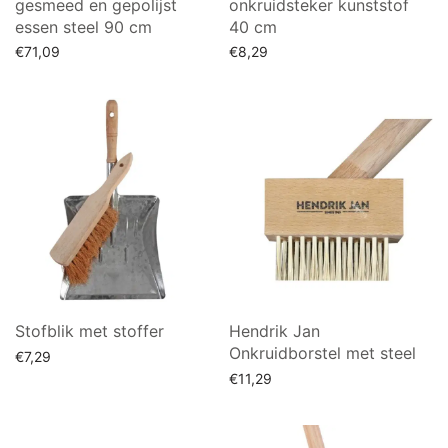
gesmeed en gepolijst
onkruidsteker kunststof
essen steel 90 cm
40 cm
€
71,09
€
8,29
Lees verder
Toevoegen aan winkelwagen
Stofblik met stoffer
Hendrik Jan
Onkruidborstel met steel
€
7,29
€
11,29
Lees verder
Lees verder