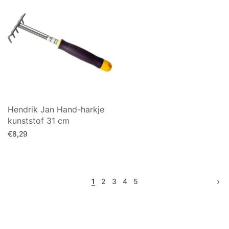
Hendrik Jan Hand-harkje
kunststof 31 cm
€
8,29
Toevoegen aan winkelwagen
1
2
3
4
5