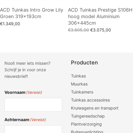
ACD Tuinkas Intro Grow Lily
ACD Tuinkas Prestige S106H
Groen 319x193cm
hoog model Aluminium
306x445cm
€
1.349,00
Oorspronkelijke
Huidige
€
3.605,00
€
3.075,00
Toevoegen aan winkelwagen
prijs was:
prijs is:
Toevoegen aan winkelwagen
€3.605,00.
€3.075,00.
Producten
Nooit meer iets missen?
Schrijf je in voor onze
Tuinkas
nieuwsbrief!
Muurkas
Tuinkamers
Voornaam
(Vereist)
Tuinkas accessoires
Kruiwagens en transport
Tuingereedschap
Achternaam
(Vereist)
Plantverzorging
Buitenverlichting