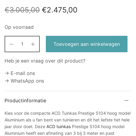
Oorspronkelijke
Huidige
€
3.005,00
€
2.475,00
prijs was:
prijs is:
Op voorraad
€3.005,00.
€2.475,00.
Toevoegen aan winkelwagen
Heb je een vraag over dit product?
→ E-mail ons
→ WhatsApp ons
Productinformatie
Kies voor de compacte ACD Tuinkas Prestige S104 hoog model
Aluminium als u fan bent van tuinieren en dit het liefste het hele
jaar door doet. Deze
ACD tuinkas
Prestige S104 hoog model
Aluminium heeft een afmeting van 3 bij 3 meter en past