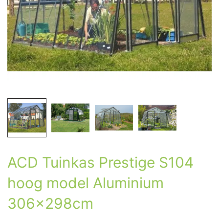
ACD Tuinkas Prestige S104
hoog model Aluminium
306x298cm