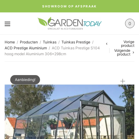
SHOWROOM OP AFSPRAAK
0
Vorige
Home
/
Producten
/
Tuinkas
/
Tuinkas Prestige
/
product
ACD Prestige Aluminium
/
ACD Tuinkas Prestige S104
Volgende
hoog model Aluminium 306x298cm
product
Aanbieding!