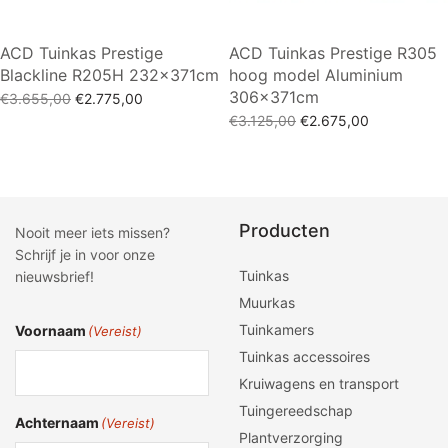
ACD Tuinkas Prestige
ACD Tuinkas Prestige R305
Blackline R205H 232x371cm
hoog model Aluminium
306x371cm
Oorspronkelijke
Huidige
€
3.655,00
€
2.775,00
prijs was:
prijs is:
Oorspronkelijke
Huidige
Toevoegen aan winkelwagen
€
3.125,00
€
2.675,00
€3.655,00.
€2.775,00.
prijs was:
prijs is:
Toevoegen aan winkelwagen
€3.125,00.
€2.675,00.
Producten
Nooit meer iets missen?
Schrijf je in voor onze
Tuinkas
nieuwsbrief!
Muurkas
Tuinkamers
Voornaam
(Vereist)
Tuinkas accessoires
Kruiwagens en transport
Tuingereedschap
Achternaam
(Vereist)
Plantverzorging