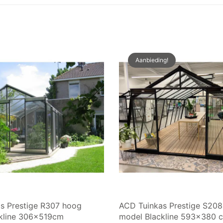
Aanbieding!
s Prestige R307 hoog
ACD Tuinkas Prestige S20
kline 306x519cm
model Blackline 593×380 