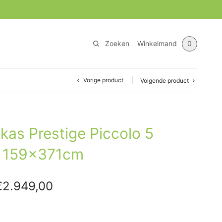
Zoeken
Winkelmand
0
Vorige product
Volgende product
kas Prestige Piccolo 5
e 159x371cm
orspronkelijke
Huidige
€
2.949,00
rijs was:
prijs is: