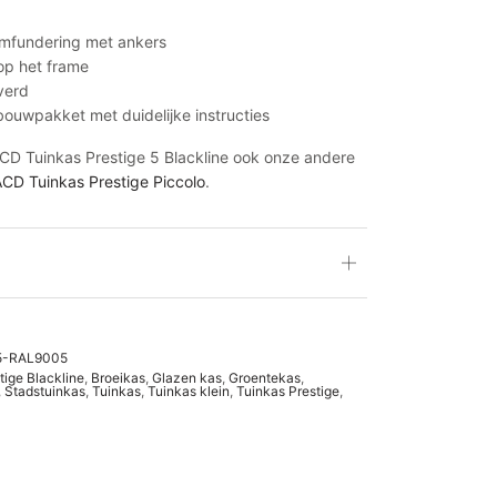
umfundering met ankers
 op het frame
everd
bouwpakket met duidelijke instructies
ACD Tuinkas Prestige 5 Blackline ook onze andere
CD Tuinkas Prestige Piccolo
.
5-RAL9005
ige Blackline
,
Broeikas
,
Glazen kas
,
Groentekas
,
,
Stadstuinkas
,
Tuinkas
,
Tuinkas klein
,
Tuinkas Prestige
,