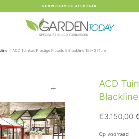
SHOWROOM OP AFSPRAAK
kline
/
ACD Tuinkas Prestige Piccolo 5 Blackline 159x371cm
ACD Tuin
Blacklin
O
€
3.150,00
p
Op voorraad