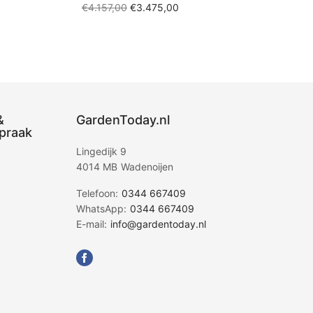
Oorspronkelijke
Huidige
€
4.157,00
€
3.475,00
prijs was:
prijs is:
Toevoegen aan winkelwagen
.
€4.157,00.
€3.475,00.
&
GardenToday.nl
praak
Lingedijk 9
4014 MB Wadenoijen
Telefoon:
0344 667409
WhatsApp:
0344 667409
E-mail:
info@gardentoday.nl