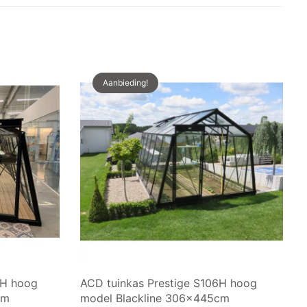
Aanbieding!
8H hoog
ACD tuinkas Prestige S106H hoog
cm
model Blackline 306x445cm