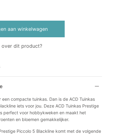
3.150,00.
€2.949,00.
en aan winkelwagen
 over dit product?
s
e
r een compacte tuinkas. Dan is de ACD Tuinkas
Blackline iets voor jou. Deze ACD Tuinkas Prestige
e is perfect voor hobbykweken en maakt het
groenten en bloemen gemakkelijker.
restige Piccolo 5 Blackline komt met de volgende