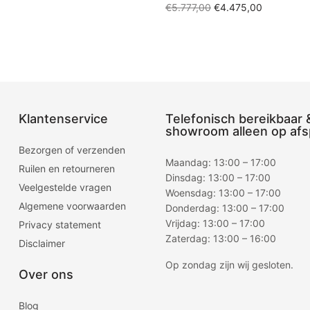
Oorspronkelijke
Huidige
€
5.777,00
€
4.475,00
prijs was:
prijs is:
Toevoegen aan winkelwagen
an winkelwagen
€5.777,00.
€4.475,00
Klantenservice
Telefonisch bereikbaar 
showroom alleen op afs
Bezorgen of verzenden
Maandag: 13:00 – 17:00
Ruilen en retourneren
Dinsdag: 13:00 – 17:00
Veelgestelde vragen
Woensdag: 13:00 – 17:00
Algemene voorwaarden
Donderdag: 13:00 – 17:00
Vrijdag: 13:00 – 17:00
Privacy statement
Zaterdag: 13:00 – 16:00
Disclaimer
Op zondag zijn wij gesloten.
Over ons
Blog