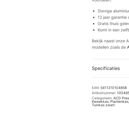
Stevige alumini
12 jaar garantie
Gratis thuis gel
Komt in een zelf
Bekijk naast onze 
modellen zoals de
A
Specificaties
EAN:
5411210104658
Artikelnummer:
10046
Categorieën:
ACD Prest
Kweekkas
,
Plantenkas
Tuinkas zwart