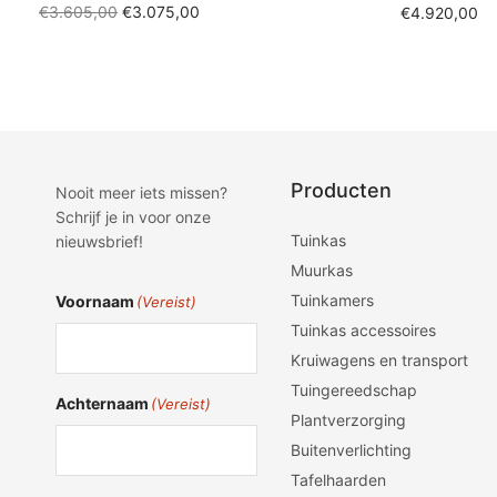
Oorspronkelijke
Huidige
€
3.605,00
€
3.075,00
€
4.920,00
prijs was:
prijs is:
Toevoegen aan winkelwagen
Toevoegen a
€3.605,00.
€3.075,00.
Producten
Nooit meer iets missen?
Schrijf je in voor onze
Tuinkas
nieuwsbrief!
Muurkas
Tuinkamers
Voornaam
(Vereist)
Tuinkas accessoires
Kruiwagens en transport
Tuingereedschap
Achternaam
(Vereist)
Plantverzorging
Buitenverlichting
Tafelhaarden