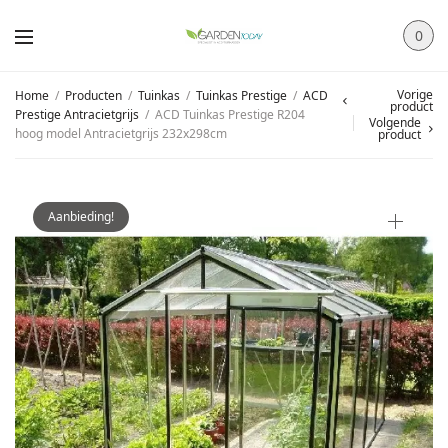
0
Vorige
Home
/
Producten
/
Tuinkas
/
Tuinkas Prestige
/
ACD
product
Prestige Antracietgrijs
/
ACD Tuinkas Prestige R204
Volgende
hoog model Antracietgrijs 232x298cm
product
Aanbieding!