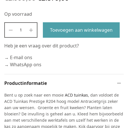
prijs was:
prijs is:
Op voorraad
€2.999,00.
€2.879,00.
Toevoegen aan winkelwagen
Heb je een vraag over dit product?
→ E-mail ons
→ WhatsApp ons
Productinformatie
Bent u op zoek naar een mooie
ACD tuinkas
, dan voldoet de
ACD Tuinkas Prestige R204 hoog model Antracietgrijs zeker
aan uw wensen. Groente en fruit kweken? Planten laten
bloeien? De invulling is geheel aan u. Kleed hem bijvoorbeeld
aan met verschillende werktafels om uzelf het werken in de
kas zo aangenaam mogelijk te maken. Kijk daarvoor bij onze