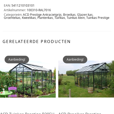
EAN:
5411210103101
Artikelnummer:
100310-RAL7016
Categorieën:
ACD Prestige Antracietgrijs
,
Broeikas
,
Glazen kas
,
Groentekas
,
Kweekkas
,
Plantenkas
,
Tuinkas
,
Tuinkas klein
,
Tuinkas Prestige
GERELATEERDE PRODUCTEN
Aanbieding!
Aanbieding!