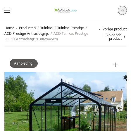
0
Home
/
Producten
/
Tuinkas
/
Tuinkas Prestige
/
Vorige product
ACD Prestige Antracietgrijs
/
ACD Tuinkas Prestige
Volgende
product
R306H Antracietgrijs 306x445cm
Aanbieding!