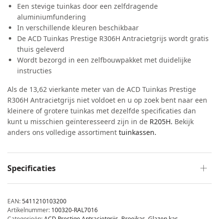
Een stevige tuinkas door een zelfdragende
aluminiumfundering
In verschillende kleuren beschikbaar
De ACD Tuinkas Prestige R306H Antracietgrijs wordt gratis
thuis geleverd
Wordt bezorgd in een zelfbouwpakket met duidelijke
instructies
Als de 13,62 vierkante meter van de ACD Tuinkas Prestige
R306H Antracietgrijs niet voldoet en u op zoek bent naar een
kleinere of grotere tuinkas met dezelfde specificaties dan
kunt u misschien geïnteresseerd zijn in de
R205H.
Bekijk
anders ons volledige assortiment
tuinkassen.
Specificaties
EAN:
5411210103200
Artikelnummer:
100320-RAL7016
Categorieën:
ACD Prestige Antracietgrijs
,
Broeikas
,
Glazen kas
,