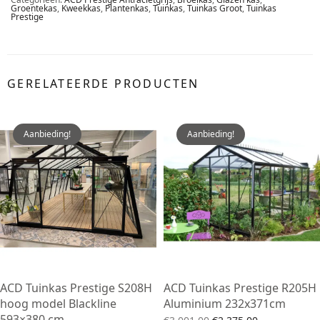
Groentekas
,
Kweekkas
,
Plantenkas
,
Tuinkas
,
Tuinkas Groot
,
Tuinkas
Prestige
GERELATEERDE PRODUCTEN
Aanbieding!
Aanbieding!
ACD Tuinkas Prestige S208H
ACD Tuinkas Prestige R205H
hoog model Blackline
Aluminium 232x371cm
593×380 cm
Oorspronkelijke
Huidige