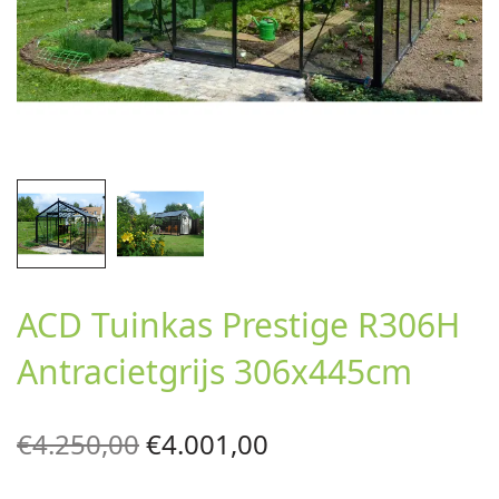
ACD Tuinkas Prestige R306H
Antracietgrijs 306x445cm
Oorspronkelijke
Huidige
€
4.250,00
€
4.001,00
prijs was:
prijs is: