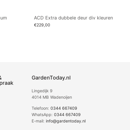
ium
ACD Extra dubbele deur div kleuren
€
229,00
Opties selecteren
&
GardenToday.nl
praak
Lingedijk 9
4014 MB Wadenoijen
Telefoon:
0344 667409
WhatsApp:
0344 667409
E-mail:
info@gardentoday.nl