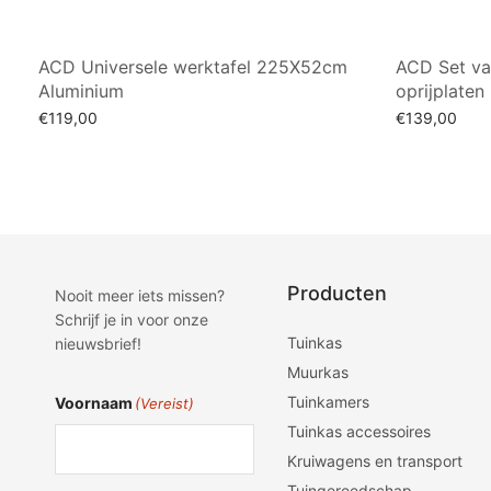
ACD Universele werktafel 225X52cm
ACD Set va
Aluminium
oprijplaten
€
119,00
€
139,00
Toevoegen aan winkelwagen
Toevoegen a
Producten
Nooit meer iets missen?
Schrijf je in voor onze
Tuinkas
nieuwsbrief!
Muurkas
Tuinkamers
Voornaam
(Vereist)
Tuinkas accessoires
Kruiwagens en transport
Tuingereedschap