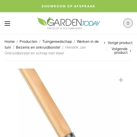
SHOWROOM OP AFSPRAAK
0
Home
/
Producten
/
Tuingereedschap
/
Werken in de
Vorige product
tuin
/
Bezems en onkruidborstel
/
Hendrik Jan
Volgende
product
Onkruidborstel en schrap met steel