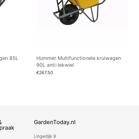
gen 85L
Hummer Multifunctionele kruiwagen
90L anti-lekwiel
€
267,50
Toevoegen aan winkelwagen
&
GardenToday.nl
praak
Lingedijk 9