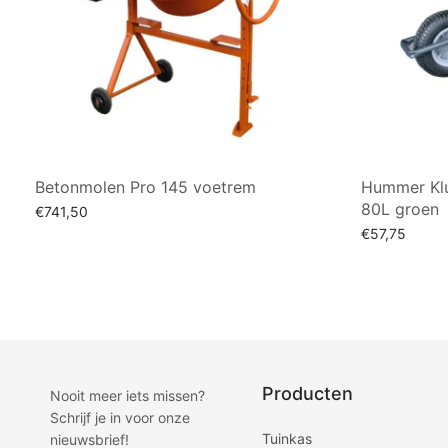
Betonmolen Pro 145 voetrem
Hummer Klu
80L groen
€
741,50
€
57,75
Toevoegen aan winkelwagen
Toevoegen a
Producten
Nooit meer iets missen?
Schrijf je in voor onze
Tuinkas
nieuwsbrief!