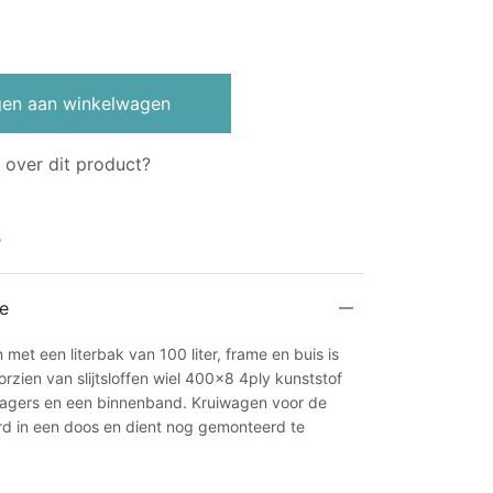
en aan winkelwagen
 over dit product?
s
e
et een literbak van 100 liter, frame en buis is
orzien van slijtsloffen wiel 400×8 4ply kunststof
lagers en een binnenband. Kruiwagen voor de
d in een doos en dient nog gemonteerd te