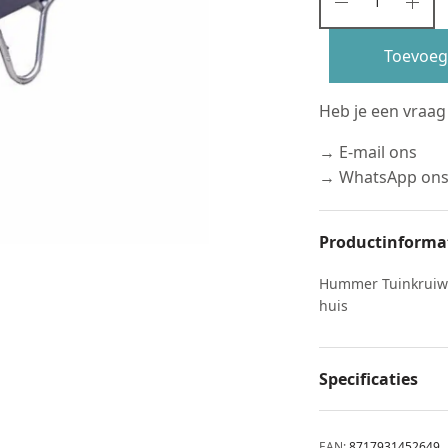
Toevoeg
Heb je een vraag
→ E-mail ons
→ WhatsApp on
Productinforma
Hummer Tuinkruiwag
huis
Specificaties
EAN:
8717931452649