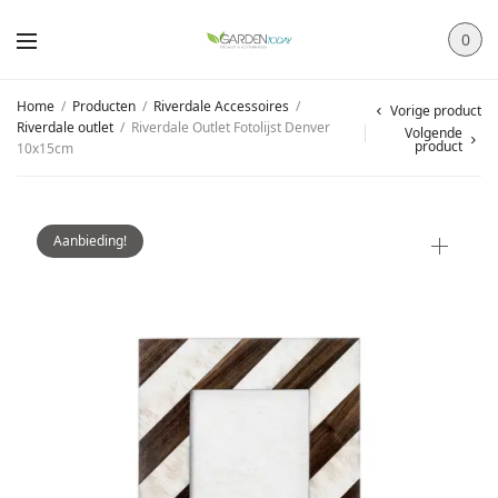
0
Home
/
Producten
/
Riverdale Accessoires
/
Vorige product
Riverdale outlet
/
Riverdale Outlet Fotolijst Denver
Volgende
product
10x15cm
Aanbieding!