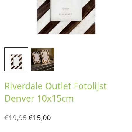
Riverdale Outlet Fotolijst
Denver 10x15cm
Oorspronkelijke
Huidige
€
19,95
€
15,00
prijs was:
prijs is: