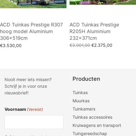
ACD Tuinkas Prestige R307
ACD Tuinkas Prestige
hoog model Aluminium
R205H Aluminium
306x519cm
232x371cm
Oorspronkelijke
Huidige
€
3.001,00
€
2.375,00
€
3.530,00
prijs was:
prijs is:
Toevoegen aan winkelwagen
Toevoegen aan winkelwagen
€3.001,00.
€2.375,00.
Producten
Nooit meer iets missen?
Schrijf je in voor onze
Tuinkas
nieuwsbrief!
Muurkas
Tuinkamers
Voornaam
(Vereist)
Tuinkas accessoires
Kruiwagens en transport
Tuingereedschap