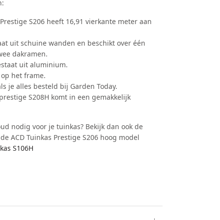
n:
Prestige S206 heeft 16,91 vierkante meter aan
aat uit schuine wanden en beschikt over één
twee dakramen.
staat uit aluminium.
 op het frame.
als je alles besteld bij Garden Today.
prestige S208H komt in een gemakkelijk
ud nodig voor je tuinkas? Bekijk dan ook de
n de ACD Tuinkas Prestige S206 hoog model
nkas S106H