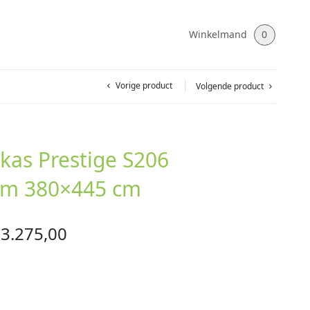
Winkelmand
0
Vorige product
Volgende product
kas Prestige S206
um 380×445 cm
orspronkelijke
Huidige
€
3.275,00
rijs was:
prijs is:
3.909,00.
€3.275,00.