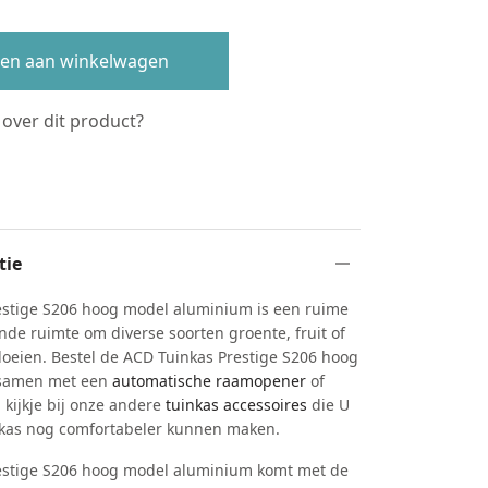
en aan winkelwagen
 over dit product?
s
tie
stige S206 hoog model aluminium is een ruime
nde ruimte om diverse soorten groente, fruit of
loeien. Bestel de ACD Tuinkas Prestige S206 hoog
samen met een
automatische raamopener
of
kijkje bij onze andere
tuinkas accessoires
die U
nkas nog comfortabeler kunnen maken.
estige S206 hoog model aluminium komt met de