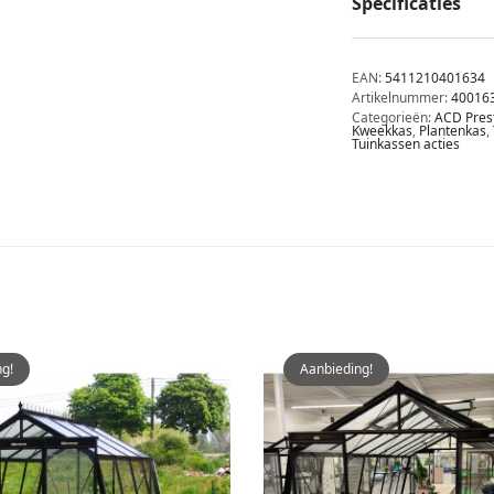
Specificaties
EAN:
5411210401634
Artikelnummer:
40016
Categorieën:
ACD Pres
Kweekkas
,
Plantenkas
,
Tuinkassen acties
g!
Aanbieding!