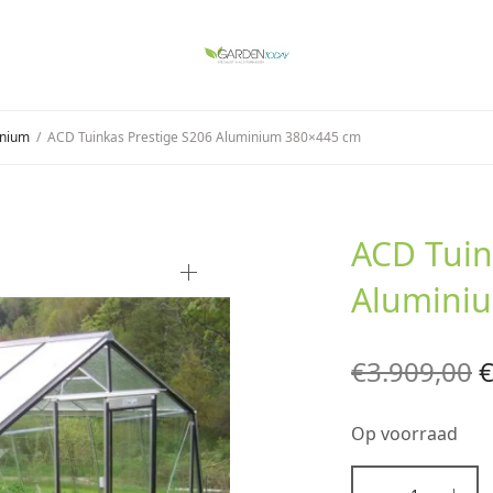
inium
/
ACD Tuinkas Prestige S206 Aluminium 380×445 cm
ACD Tuin
Alumini
O
€
3.909,00
p
Op voorraad
€